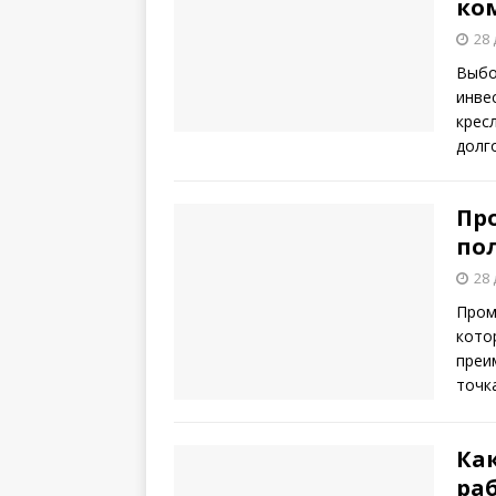
ко
28 
Выбо
инве
крес
долг
Пр
по
28 
Пром
кото
преи
точк
Ка
раб