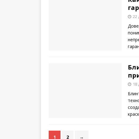
га
22 
Дове
пони
непр
гара
Бл
пр
18 
Блин
техн
созд
крас
1
2
→