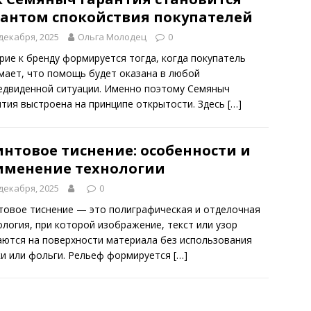
рантом спокойствия покупателей
декабря, 2025
Ольга Молодец
0
рие к бренду формируется тогда, когда покупатель
мает, что помощь будет оказана в любой
едвиденной ситуации. Именно поэтому Семяныч
нтия выстроена на принципе открытости. Здесь
[…]
интовое тиснение: особенности и
именение технологии
декабря, 2025
0
товое тиснение — это полиграфическая и отделочная
ология, при которой изображение, текст или узор
аются на поверхности материала без использования
ки или фольги. Рельеф формируется
[…]