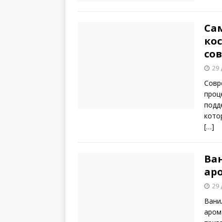
Са
ко
со
29 
Совр
проц
подд
кото
[…]
Ва
ар
29 
Вани
аром