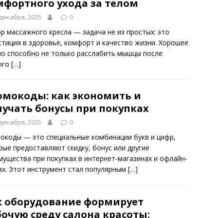
мфортного ухода за телом
декабря, 2025
0
р массажного кресла — задача не из простых: это
стиция в здоровье, комфорт и качество жизни. Хорошее
ло способно не только расслабить мышцы после
ого
[…]
омокоды: как экономить и
лучать бонусы при покупках
декабря, 2025
0
окоды — это специальные комбинации букв и цифр,
рые предоставляют скидку, бонус или другие
мущества при покупках в интернет-магазинах и офлайн-
ах. Этот инструмент стал популярным
[…]
к оборудование формирует
очую среду салона красоты: