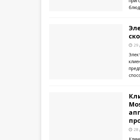
приг
блюд
Эле
ск
29 
Элек
клие
пред
спос
Кл
Mos
ап
пр
28 
Клин