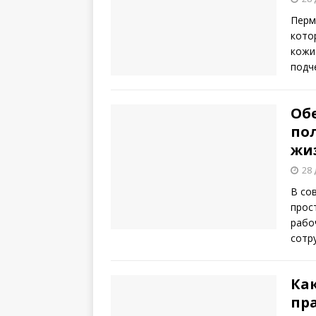
Перм
кото
кожи
подч
Обе
по
жи
28 
В со
прос
рабо
сотр
Ка
пр