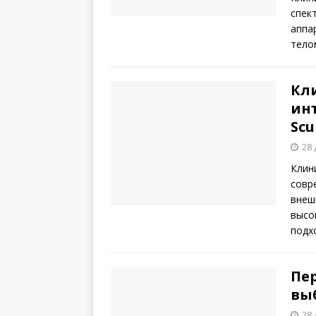
спек
аппа
тело
Кл
ин
Scu
28 
Клин
совр
внеш
высо
подх
Пе
вы
28 