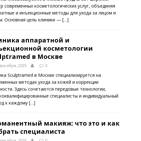
тр современных косметологических услуг, объединяя
ратные и инъекционные методы для ухода за лицом и
м. Основная цель клиники —
[…]
иника аппаратной и
ъекционной косметологии
lptramed в Москве
декабря, 2025
0
ика Sculptramed в Москве специализируется на
еменных методах ухода за кожей и коррекции
ности. Здесь сочетаются передовые технологии,
коквалифицированные специалисты и индивидуальный
од к каждому
[…]
рманентный макияж: что это и как
брать специалиста
декабря, 2025
0