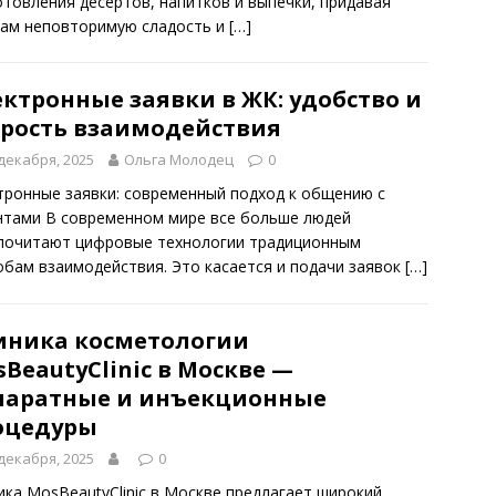
отовления десертов, напитков и выпечки, придавая
ам неповторимую сладость и
[…]
ктронные заявки в ЖК: удобство и
орость взаимодействия
декабря, 2025
Ольга Молодец
0
тронные заявки: современный подход к общению с
нтами В современном мире все больше людей
почитают цифровые технологии традиционным
обам взаимодействия. Это касается и подачи заявок
[…]
иника косметологии
BeautyClinic в Москве —
паратные и инъекционные
оцедуры
декабря, 2025
0
ика MosBeautyClinic в Москве предлагает широкий