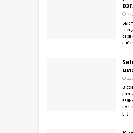
вз
23 
Бьют
спец
серв
рабо
Sal
ци
22 
В со
разв
взаи
поль
[…]
Ка