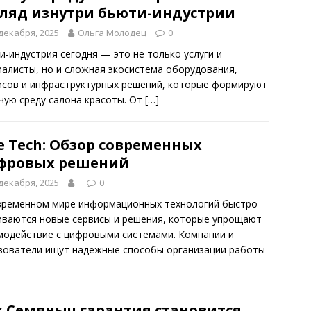
гляд изнутри бьюти-индустрии
декабря, 2025
Ольга Молодец
0
и-индустрия сегодня — это не только услуги и
иалисты, но и сложная экосистема оборудования,
исов и инфраструктурных решений, которые формируют
чую среду салона красоты. От
[…]
e Tech: Обзор современных
фровых решений
декабря, 2025
0
временном мире информационных технологий быстро
иваются новые сервисы и решения, которые упрощают
модействие с цифровыми системами. Компании и
зователи ищут надежные способы организации работы
к Семяныч гарантия становится