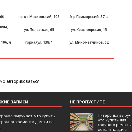
 6б
пр-кт Московский, 105
б-р Приморский, 57, а
яева,
ул. Полесская, 65
ул. Красноярская, 15
 106, л
горнаяул, 138/1
ул. Минометчиков, 62
имо
авторизоваться
.
ЕЖИЕ ЗАПИСИ
НЕ ПРОПУСТИТЕ
Пятёрочка выруч
ёрочка выручает: что купить
что купить для
 срочного ремонта дома и на
срочного ремонт
е
дома и на даче