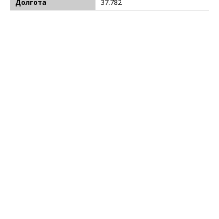
Долгота
37.782