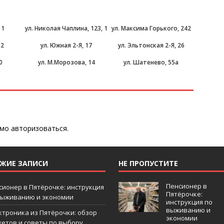
 1
ул. Николая Чаплина, 123, 1
ул. Максима Горького, 242
12
ул. Южная 2-Я, 17
ул. Эльтонская 2-Я, 26
0
ул. М.Морозова, 14
ул. Шатенево, 55а
имо
авторизоваться
.
ЕЖИЕ ЗАПИСИ
НЕ ПРОПУСТИТЕ
Пенсионер в
сионер в Пятёрочке: инструкция
Пятёрочке:
выживанию и экономии
инструкция по
выживанию и
ктроника из Пятёрочки: обзор
экономии
жетов и советы по выбору