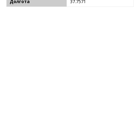
Долгота
37.7571