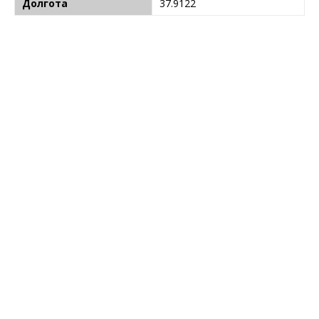
Долгота
37.9122