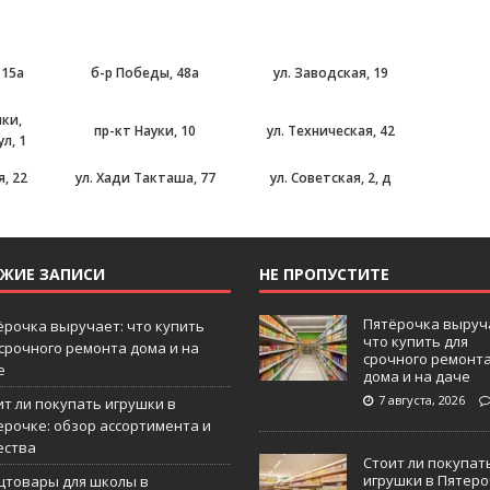
 15а
б-р Победы, 48а
ул. Заводская, 19
ики,
пр-кт Науки, 10
ул. Техническая, 42
л, 1
, 22
ул. Хади Такташа, 77
ул. Советская, 2, д
ЕЖИЕ ЗАПИСИ
НЕ ПРОПУСТИТЕ
Пятёрочка выруч
ёрочка выручает: что купить
что купить для
 срочного ремонта дома и на
срочного ремонт
е
дома и на даче
7 августа, 2026
ит ли покупать игрушки в
ерочке: обзор ассортимента и
ества
Стоит ли покупат
игрушки в Пятеро
цтовары для школы в