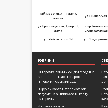
наб. Морская, 31, 1, лит.а,
ул. Пионерская,
пом.4н
ул. Кременчугская, 9, корп.1,
мкр. Нововязн
лит.а
кооперативнаяу
ул. Чайковского, 14
ул. Придорожная
РУБРИКИ
СВ
Пятерочка акции и скидки сегодня в
Пят
Москве — каталог товаров
для
пятерочки с ценами 2025
дач
Выручай карта Пятерочка: как
Сто
получить и активировать карту
Пят
Пятерочки
кач
Доставка на дом
Кан