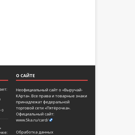
О САЙТЕ
ает:
Неофициальный сайт о «Выручай-
КАрта». Все права и товарные знаки
а
принадлежат федеральной
торговой сети «Пятёрочка».
0
Официальный сайт:
www.5ka.ru/card/
ь
Обработка данных
чке: