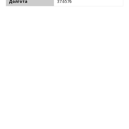
Долгота
37.6576