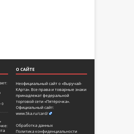
О САЙТЕ
ает:
Неофициальный сайт о «Выручай-
КАрта». Все права и товарные знаки
а
принадлежат федеральной
торговой сети «Пятёрочка».
0
Официальный сайт:
www.5ka.ru/card/
ь
Обработка данных
чке:
нта
Политика конфиденциальности