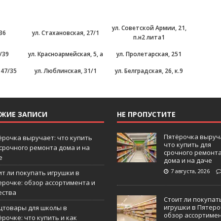
ул. Советской Армии, 21,
 36
ул. Стахановская, 27/1
п.н2 лита1
/39
ул. Красноармейская, 5, а
ул. Пролетарская, 251
 47/35
ул. Люблинская, 31/1
ул. Белградская, 26, к.9
ЕЖИЕ ЗАПИСИ
НЕ ПРОПУСТИТЕ
Пятёрочка выруч
ёрочка выручает: что купить
что купить для
 срочного ремонта дома и на
срочного ремонт
е
дома и на даче
7 августа, 2026
ит ли покупать игрушки в
ерочке: обзор ассортимента и
ества
Стоит ли покупат
игрушки в Пятеро
цтовары для школы в
обзор ассортиме
рочке: что купить и как