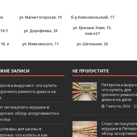
0а
ул. Магнитогорская, 19
б-р Комсомольский, 17
ул. Красные Зори, 15,
 13/1
ул. Дорофеева, 20
пом.п27
18, а
ул. Маяковского, 11
ул. Школьная, 20
ЕЖИЕ ЗАПИСИ
НЕ ПРОПУСТИТЕ
Пятёрочка выруч
ёрочка выручает: что купить
что купить для
 срочного ремонта дома и на
срочного ремонт
е
дома и на даче
7 августа, 2026
ит ли покупать игрушки в
ерочке: обзор ассортимента и
ества
Стоит ли покупат
игрушки в Пятеро
цтовары для школы в
обзор ассортиме
рочке: что купить и как