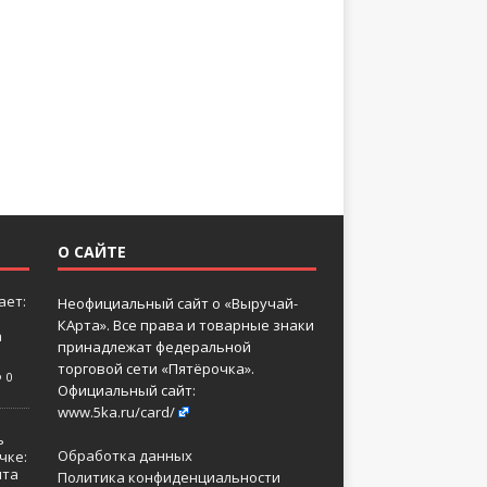
О САЙТЕ
ает:
Неофициальный сайт о «Выручай-
КАрта». Все права и товарные знаки
а
принадлежат федеральной
торговой сети «Пятёрочка».
0
Официальный сайт:
www.5ka.ru/card/
ь
Обработка данных
чке:
нта
Политика конфиденциальности