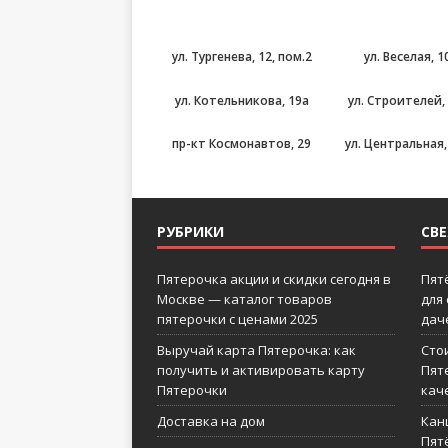
ул. Тургенева, 12, пом.2
ул. Веселая, 1
ул. Котельникова, 19а
ул. Строителей,
пр-кт Космонавтов, 29
ул. Центральная, 
РУБРИКИ
СВ
Пятерочка акции и скидки сегодня в
Пят
Москве — каталог товаров
для
пятерочки с ценами 2025
дач
Выручай карта Пятерочка: как
Сто
получить и активировать карту
Пят
Пятерочки
кач
Доставка на дом
Кан
Пятё