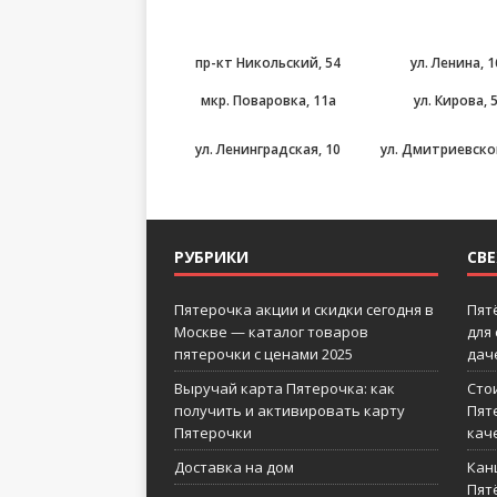
пр-кт Никольский, 54
ул. Ленина, 1
мкр. Поваровка, 11а
ул. Кирова, 
ул. Ленинградская, 10
ул. Дмитриевског
РУБРИКИ
СВ
Пятерочка акции и скидки сегодня в
Пят
Москве — каталог товаров
для
пятерочки с ценами 2025
дач
Выручай карта Пятерочка: как
Сто
получить и активировать карту
Пят
Пятерочки
кач
Доставка на дом
Кан
Пятё