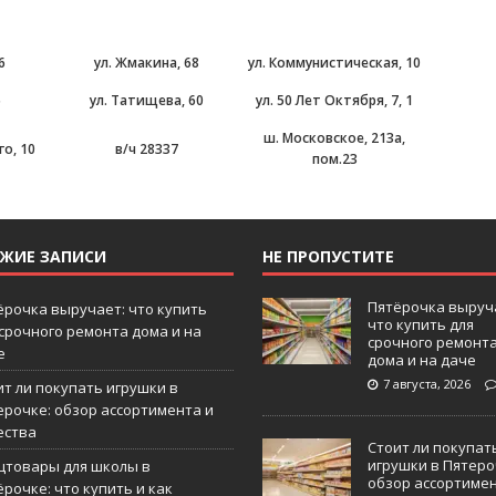
6
ул. Жмакина, 68
ул. Коммунистическая, 10
5
ул. Татищева, 60
ул. 50 Лет Октября, 7, 1
ш. Московское, 213а,
о, 10
в/ч 28337
пом.23
ЕЖИЕ ЗАПИСИ
НЕ ПРОПУСТИТЕ
Пятёрочка выруч
ёрочка выручает: что купить
что купить для
 срочного ремонта дома и на
срочного ремонт
е
дома и на даче
7 августа, 2026
ит ли покупать игрушки в
ерочке: обзор ассортимента и
ества
Стоит ли покупат
игрушки в Пятеро
цтовары для школы в
обзор ассортиме
рочке: что купить и как