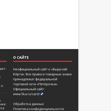
О САЙТЕ
ает:
Неофициальный сайт о «Выручай-
КАрта». Все права и товарные знаки
а
принадлежат федеральной
торговой сети «Пятёрочка».
0
Официальный сайт:
www.5ka.ru/card/
ь
Обработка данных
чке:
нта
Политика конфиденциальности