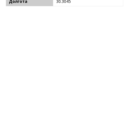
Долгота
30.3045