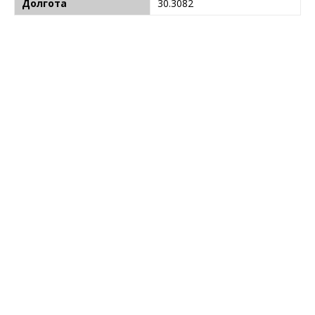
Долгота
30.3082