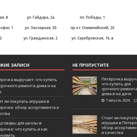
ая, 8
ул. Гайдара, 2а
пл. Победы, 1
, офис 1
ул. Заозерная, 30
пр-кт Олимпийский, 20
 2
ул. Гражданская, 2
ул. Серебровская, 16, в
ЕЖИЕ ЗАПИСИ
НЕ ПРОПУСТИТЕ
Пятёрочка выруч
ёрочка выручает: что купить
что купить для
 срочного ремонта дома и на
срочного ремонт
е
дома и на даче
7 августа, 2026
ит ли покупать игрушки в
ерочке: обзор ассортимента и
ества
Стоит ли покупат
игрушки в Пятеро
цтовары для школы в
обзор ассортиме
рочке: что купить и как
и качества
ономить