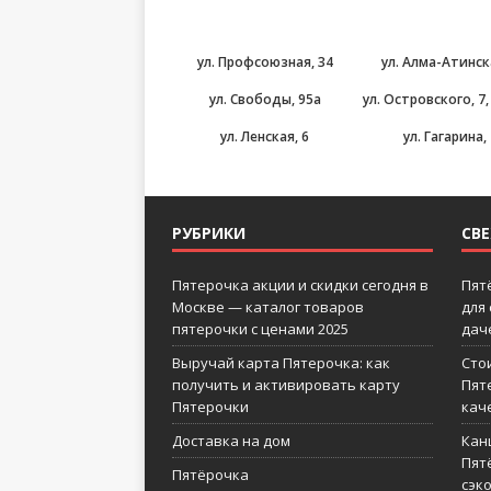
ул. Профсоюзная, 34
ул. Алма-Атинск
ул. Свободы, 95а
ул. Островского, 7
ул. Ленская, 6
ул. Гагарина,
РУБРИКИ
СВ
Пятерочка акции и скидки сегодня в
Пят
Москве — каталог товаров
для
пятерочки с ценами 2025
дач
Выручай карта Пятерочка: как
Сто
получить и активировать карту
Пят
Пятерочки
кач
Доставка на дом
Кан
Пятё
Пятёрочка
сэк