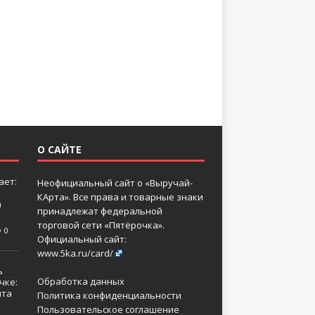
О САЙТЕ
ает:
Неофициальный сайт о «Выручай-
КАрта». Все права и товарные знаки
а
принадлежат федеральной
торговой сети «Пятёрочка».
0
Официальный сайт:
www.5ka.ru/card/
ь
Обработка данных
чке:
нта
Политика конфиденциальности
Пользовательское соглашение