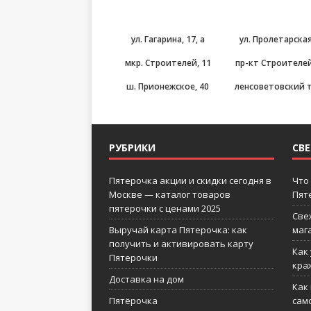
ул. Гагарина, 17, а
ул. Пролетарская
мкр. Строителей, 11
пр-кт Строителей,
ш. Прионежское, 40
ленсоветовский т
РУБРИКИ
СВ
Пятерочка акции и скидки сегодня в
Что
Москве — каталог товаров
Пят
пятерочки с ценами 2025
Све
Выручай карта Пятерочка: как
маг
получить и активировать карту
Как
Пятерочки
кра
Доставка на дом
Как
Пятёрочка
сам