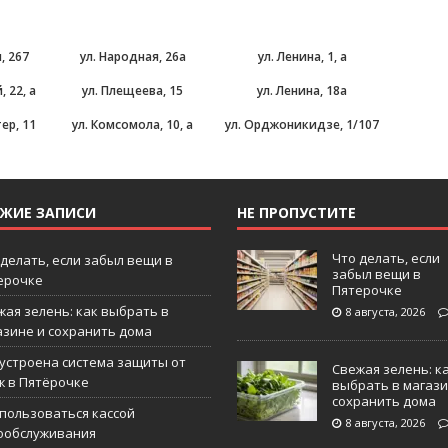
, 267
ул. Народная, 26а
ул. Ленина, 1, а
 22, а
ул. Плещеева, 15
ул. Ленина, 18а
ер, 11
ул. Комсомола, 10, а
ул. Орджоникидзе, 1/107
ЕЖИЕ ЗАПИСИ
НЕ ПРОПУСТИТЕ
Что делать, если
 делать, если забыл вещи в
забыл вещи в
ерочке
Пятерочке
жая зелень: как выбрать в
8 августа, 2026
азине и сохранить дома
 устроена система защиты от
Свежая зелень: к
ж в Пятёрочке
выбрать в магази
сохранить дома
 пользоваться кассой
8 августа, 2026
ообслуживания