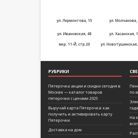
ул. Лермонтова, 15
ул. Молчанова, 
ул. Ивановская, 48
ул. Хасанская, 
мкр. 11-Й, стр.20
ул. Новотушинская, 5
РУБРИКИ
СВ
Пятерочка акции и скидки сегодня в
Пен
Москве — каталог товаров
по 
пятерочки с ценами 2025
Эле
Выручай карта Пятерочка: как
гад
получить и активировать карту
На 
Пятерочки
все
Доставка на дом
Рас