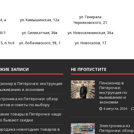
ул. Генерала
4, а
ул. Камышинская, 12а
Черняховского, 21
10/1
ул. Силикатная, 36в
ул. Новоселенинская, 36а
, п.1п.II
ул. Лобачевского, 98, 1
ул. Новоселов, 17
ЕЖИЕ ЗАПИСИ
НЕ ПРОПУСТИТЕ
Пенсионер в
сионер в Пятёрочке: инструкция
Пятёрочке:
выживанию и экономии
инструкция по
выживанию и
ктроника из Пятёрочки: обзор
экономии
жетов и советы по выбору
6 августа, 2026
какие товары в Пятёрочке чаще
го бывают скидки
Электроника из
продажа новогодних товаров в
Пятёрочки: обзор