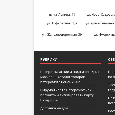
пр-кт Ленина, 41
ул. Ново-Садовая,
ул. Асфальтная, 1, а
ул. Краснознаменн
ул. Железнодорожная, 39
ул. Ижорская,
РУБРИКИ
СВ
Пятерочка акции и скидки сегодня в
Пен
Москве — каталог товаров
по 
пятерочки с ценами 2025
Эле
Выручай карта Пятерочка: как
гад
получить и активировать карту
На 
Пятерочки
все
Доставка на дом
Рас