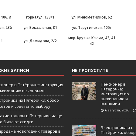
 106, л
горнаяул, 138/1
ул. Минометчиков, 62
ая, 23б
ул. Вокзальная, 81
ул. Тарутинская, 105г
мкр. Крутые Ключи, 42, 41
 1
ул. Демидова, 2/2
42
ЕЖИЕ ЗАПИСИ
НЕ ПРОПУСТИТЕ
Пенсионер в
сионер в Пятёрочке: инструкция
Пятёрочке:
выживанию и экономии
инструкция по
выживанию и
ктроника из Пятёрочки: обзор
экономии
жетов и советы по выбору
6 августа, 2026
какие товары в Пятёрочке чаще
го бывают скидки
Электроника из
продажа новогодних товаров в
Пятёрочки: обзор