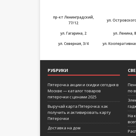
пр-кт Ленинградский,
ул. Островского
77/12
ул. Гагарина, 2
ул. Ленина, 
ул. Северная, 3/4
ул. Кооперативная
РУБРИКИ
СВ
Пятерочка акции и скидки сегодня в
Пен
Москве — каталог товаров
по 
пятерочки с ценами 2025
Эле
Выручай карта Пятерочка: как
гад
получить и активировать карту
На 
Пятерочки
все
Доставка на дом
Рас