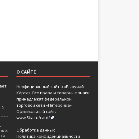
О САЙТЕ
ает:
Неофициальный сайт о «Выручай-
КАрта». Все права и товарные знаки
а
принадлежат федеральной
торговой сети «Пятёрочка».
0
Официальный сайт:
www.5ka.ru/card/
ь
Обработка данных
чке:
нта
Политика конфиденциальности