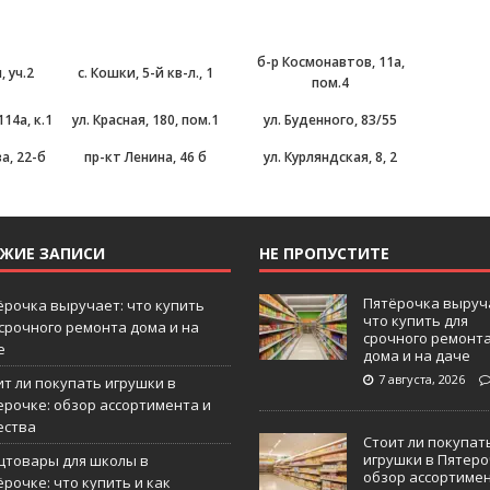
б-р Космонавтов, 11а,
, уч.2
с. Кошки, 5-й кв-л., 1
пом.4
14а, к.1
ул. Красная, 180, пом.1
ул. Буденного, 83/55
а, 22-б
пр-кт Ленина, 46 б
ул. Курляндская, 8, 2
ЕЖИЕ ЗАПИСИ
НЕ ПРОПУСТИТЕ
Пятёрочка выруч
ёрочка выручает: что купить
что купить для
 срочного ремонта дома и на
срочного ремонт
е
дома и на даче
7 августа, 2026
ит ли покупать игрушки в
ерочке: обзор ассортимента и
ества
Стоит ли покупат
игрушки в Пятеро
цтовары для школы в
обзор ассортиме
рочке: что купить и как