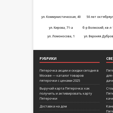
ул. Коммунистическая, 40
50 лет октябряул
ул. Кирова, 71-а
б-р Волжский, кв-л 1
ул. Ломоносова, 1
ул. Верхняя Дубров
РУБРИКИ
СВ
Пятерочка акции и скидки сегодня в
Пят
Москве — каталог товаров
для
пятерочки с ценами 2025
дач
Выручай карта Пятерочка: как
Сто
получить и активировать карту
Пят
Пятерочки
кач
Доставка на дом
Кан
Пятё