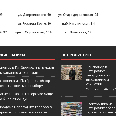
29
ул. Дзержинского, 60
ул. Стародеревенская, 25
ул. Рихарда Зорге, 20
наб. Нагатинская, 34
, 37
пр-кт Строителей, 152б
ул. Полесская, 17
ЕЖИЕ ЗАПИСИ
НЕ ПРОПУСТИТЕ
Пенсионер в
сионер в Пятёрочке: инструкция
Пятёрочке:
выживанию и экономии
инструкция по
выживанию и
ктроника из Пятёрочки: обзор
экономии
жетов и советы по выбору
6 августа, 2026
какие товары в Пятёрочке чаще
го бывают скидки
Электроника из
продажа новогодних товаров в
Пятёрочки: обзор
ерочке: что купить в январе
гаджетов и совет