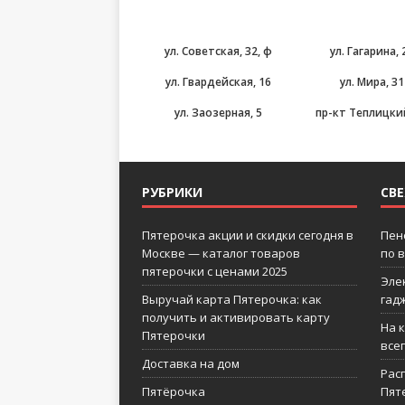
ул. Советская, 32, ф
ул. Гагарина, 
ул. Гвардейская, 16
ул. Мира, 31
ул. Заозерная, 5
пр-кт Теплицкий
РУБРИКИ
СВ
Пятерочка акции и скидки сегодня в
Пен
Москве — каталог товаров
по 
пятерочки с ценами 2025
Эле
Выручай карта Пятерочка: как
гад
получить и активировать карту
На 
Пятерочки
все
Доставка на дом
Рас
Пятёрочка
Пят