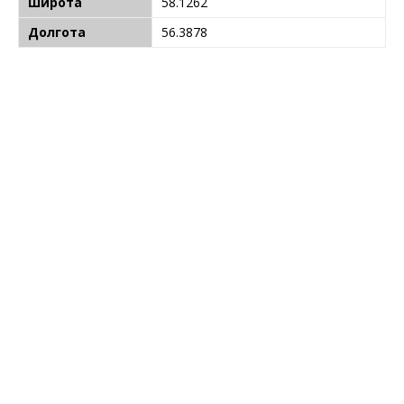
Широта
58.1262
Долгота
56.3878