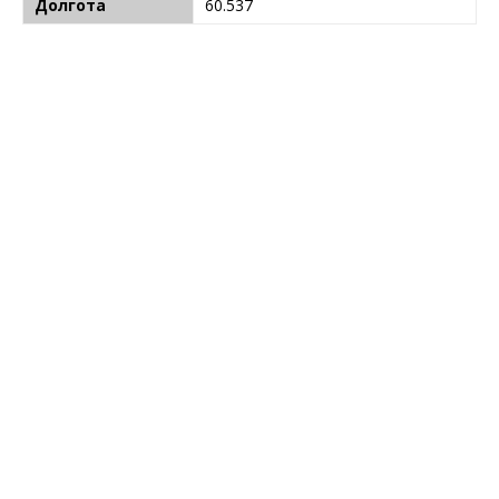
Долгота
60.537