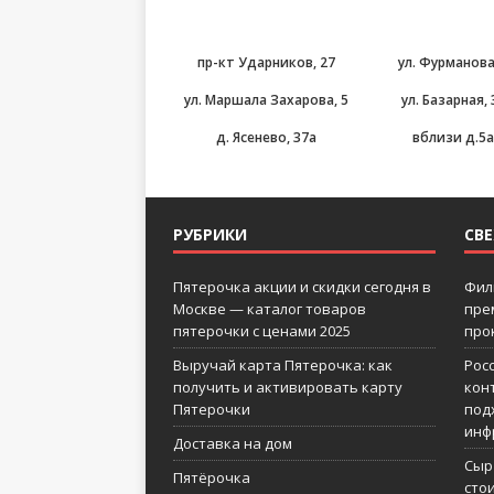
пр-кт Ударников, 27
ул. Фурманова
ул. Маршала Захарова, 5
ул. Базарная, 
д. Ясенево, 37а
вблизи д.5
РУБРИКИ
СВ
Пятерочка акции и скидки сегодня в
Фил
Москве — каталог товаров
пре
пятерочки с ценами 2025
про
Выручай карта Пятерочка: как
Рос
получить и активировать карту
кон
Пятерочки
под
инф
Доставка на дом
Сыр
Пятёрочка
сто