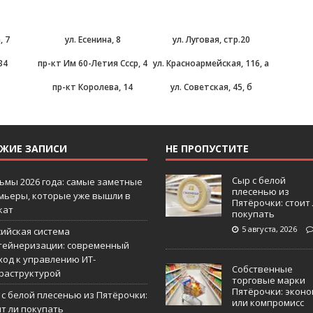
, 7
ул. Есенина, 8
ул. Луговая, стр.20
34
пр-кт Им 60-Летия Ссср, 4
ул. Красноармейская, 116, а
а
пр-кт Королева, 14
ул. Советская, 45, б
ЕЖИЕ ЗАПИСИ
НЕ ПРОПУСТИТЕ
Сыр с белой
ьмы 2026 года: самые заметные
плесенью из
мьеры, которые уже вышли в
Пятёрочки: стоит
кат
покупать
5 августа, 2026
сийская система
тейнеризации: современный
ход к управлению ИТ-
Собственные
раструктурой
торговые марки
Пятёрочки: эконо
 с белой плесенью из Пятёрочки:
или компромисс
ит ли покупать