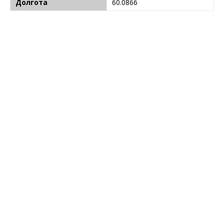
Долгота
60.0866