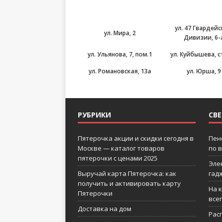
ул. 47 Гвардей
ул. Мира, 2
Дивизии, 6-
ул. Ульянова, 7, пом.1
ул. Куйбышева, с
ул. Романовская, 13а
ул. Юрша, 9
РУБРИКИ
СВ
Пятерочка акции и скидки сегодня в
Пен
Москве — каталог товаров
по 
пятерочки с ценами 2025
Эле
Выручай карта Пятерочка: как
гад
получить и активировать карту
На 
Пятерочки
все
Доставка на дом
Рас