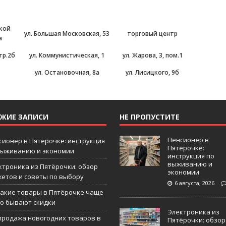
ской
ул. Большая Московская, 53
торговый центр
а
тр.2б
ул. Коммунистическая, 1
ул. Жарова, 3, пом.1
ул. Остановочная, 8а
ул. Лисицкого, 9б
ЕЖИЕ ЗАПИСИ
НЕ ПРОПУСТИТЕ
Пенсионер в
сионер в Пятёрочке: инструкция
Пятёрочке:
выживанию и экономии
инструкция по
выживанию и
ктроника из Пятёрочки: обзор
экономии
жетов и советы по выбору
6 августа, 2026
какие товары в Пятёрочке чаще
го бывают скидки
Электроника из
продажа новогодних товаров в
Пятёрочки: обзор