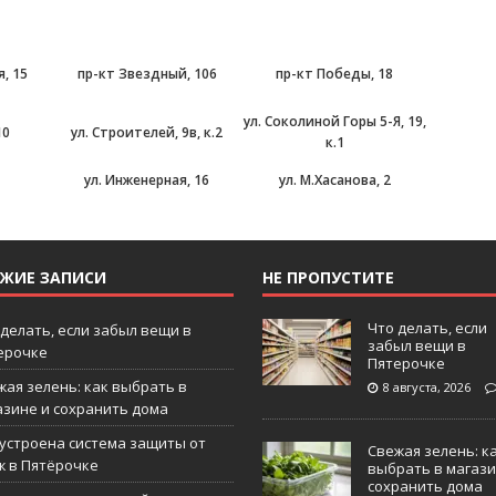
я, 15
пр-кт Звездный, 106
пр-кт Победы, 18
ул. Соколиной Горы 5-Я, 19,
10
ул. Строителей, 9в, к.2
к.1
ул. Инженерная, 16
ул. М.Хасанова, 2
ЕЖИЕ ЗАПИСИ
НЕ ПРОПУСТИТЕ
Что делать, если
 делать, если забыл вещи в
забыл вещи в
ерочке
Пятерочке
жая зелень: как выбрать в
8 августа, 2026
азине и сохранить дома
 устроена система защиты от
Свежая зелень: к
ж в Пятёрочке
выбрать в магази
сохранить дома