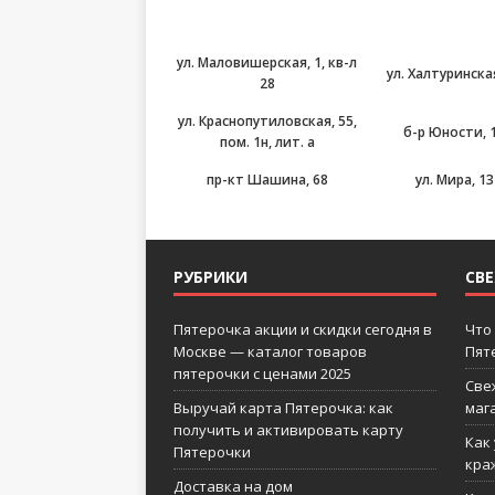
ул. Маловишерская, 1, кв-л
ул. Халтуринска
28
ул. Краснопутиловская, 55,
б-р Юности, 
пом. 1н, лит. а
пр-кт Шашина, 68
ул. Мира, 13
РУБРИКИ
СВ
Пятерочка акции и скидки сегодня в
Что
Москве — каталог товаров
Пят
пятерочки с ценами 2025
Све
Выручай карта Пятерочка: как
маг
получить и активировать карту
Как
Пятерочки
кра
Доставка на дом