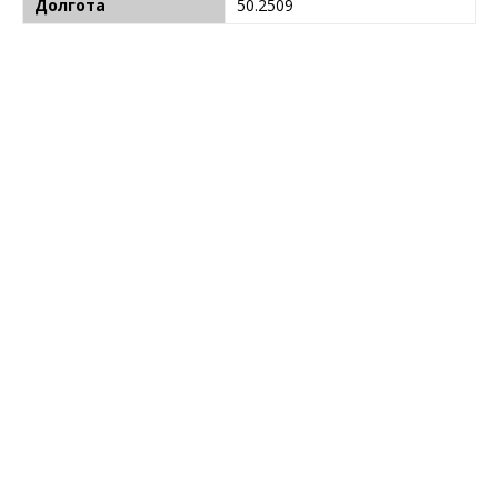
Долгота
50.2509