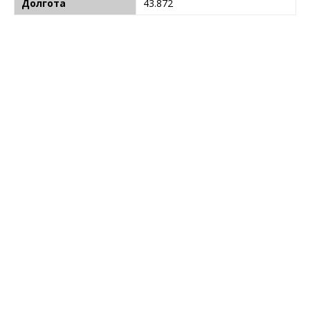
Долгота
43.872