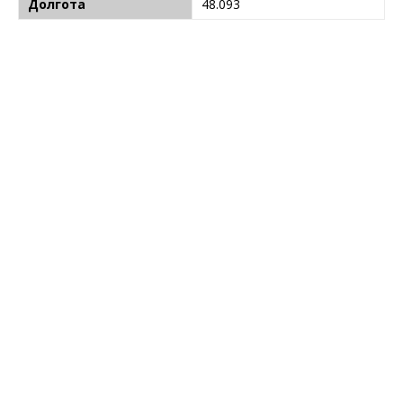
Долгота
48.093