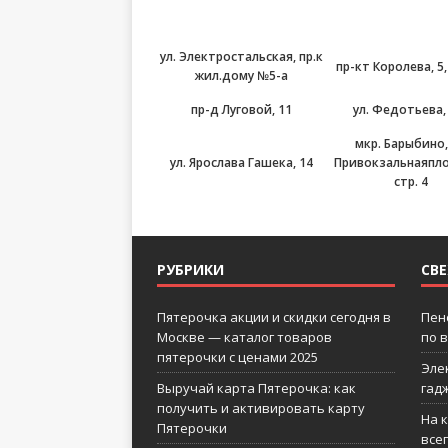
ул. Электростальская, пр.к
пр-кт Королева, 5,
жил.дому №5-а
пр-д Луговой, 11
ул. Федотьева,
мкр. Барыбино,
ул. Ярослава Гашека, 14
Привокзальнаяпл
стр. 4
РУБРИКИ
СВ
Пятерочка акции и скидки сегодня в
Пен
Москве — каталог товаров
по 
пятерочки с ценами 2025
Эле
Выручай карта Пятерочка: как
гад
получить и активировать карту
На 
Пятерочки
все