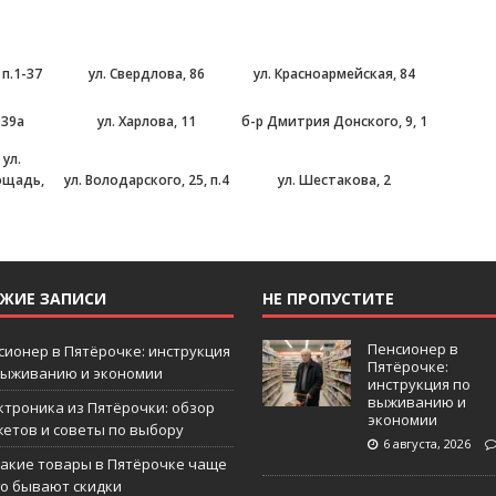
 п.1-37
ул. Свердлова, 86
ул. Красноармейская, 84
 39а
ул. Харлова, 11
б-р Дмитрия Донского, 9, 1
 ул.
ощадь,
ул. Володарского, 25, п.4
ул. Шестакова, 2
ЕЖИЕ ЗАПИСИ
НЕ ПРОПУСТИТЕ
Пенсионер в
сионер в Пятёрочке: инструкция
Пятёрочке:
выживанию и экономии
инструкция по
выживанию и
ктроника из Пятёрочки: обзор
экономии
жетов и советы по выбору
6 августа, 2026
какие товары в Пятёрочке чаще
го бывают скидки