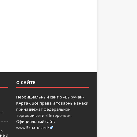
О САЙТЕ
Неофициальный сайт о «Выручай-
КАрта». Все права и товарные знаки
принадлежат федеральной
0
торговой сети «Пятёрочка».
Официальный сайт:
www.5ka.ru/card/
ак
не и