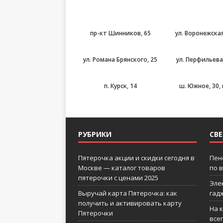
пр-кт Шинников, 65
ул. Воронежская
ул. Романа Брянского, 25
ул. Перфильева
п. Курск, 14
ш. Южное, 30, 
РУБРИКИ
СВ
Пятерочка акции и скидки сегодня в
Пен
Москве — каталог товаров
по 
пятерочки с ценами 2025
Эле
Выручай карта Пятерочка: как
гад
получить и активировать карту
На 
Пятерочки
все