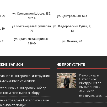
ул. Суоярвское Шоссе, 135,
, 20
ул. Центральная, 60а
лит.а
ул. Им Генерала Шумилова,
ул. Федоровский Ручей, 2,
, 10
73
13
ул. Братьев Кашириных,
к.2
ул. Ленина, 40
116-б
ЕЖИЕ ЗАПИСИ
НЕ ПРОПУСТИТЕ
Пенсионер в
сионер в Пятёрочке: инструкция
Пятёрочке:
выживанию и экономии
инструкция по
выживанию и
ктроника из Пятёрочки: обзор
экономии
жетов и советы по выбору
6 августа, 2026
какие товары в Пятёрочке чаще
го бывают скидки