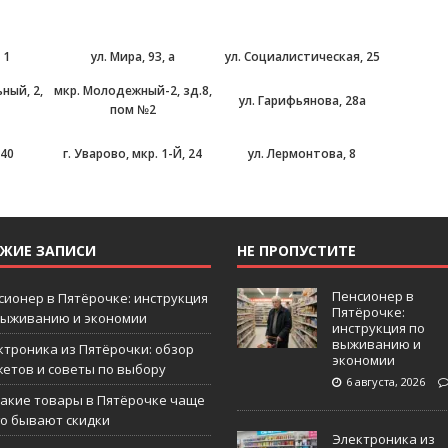
 1
ул. Мира, 93, а
ул. Социалистическая, 25
ный, 2,
мкр. Молодежный-2, зд.8,
ул. Гарифьянова, 28а
пом №2
 40
г. Уварово, мкр. 1-Й, 24
ул. Лермонтова, 8
ЕЖИЕ ЗАПИСИ
НЕ ПРОПУСТИТЕ
Пенсионер в
сионер в Пятёрочке: инструкция
Пятёрочке:
выживанию и экономии
инструкция по
выживанию и
ктроника из Пятёрочки: обзор
экономии
жетов и советы по выбору
6 августа, 2026
какие товары в Пятёрочке чаще
го бывают скидки
Электроника из