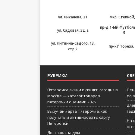
ул. Лихачева, 31
мкр. Степной,
пр-д 1-Ый Футболь
ул. Садовая, 32, а
б
ул. Литвина-Седого, 13,
пр-кт Тореза,
стр.2
РУБРИКИ
СВ
Пятерочка акции и скидки сегодня в
Пен
Москве — каталог товаров
по 
пятерочки с ценами 2025
Эле
Выручай карта Пятерочка: как
гад
получить и активировать карту
На 
Пятерочки
все
Доставка на дом