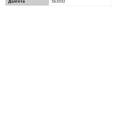
Долгота
56.0332