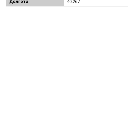
Долгота
40.267