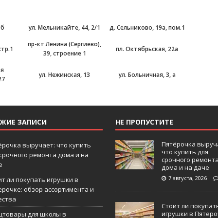
6б
ул. Мельникайте, 44, 2/1
д. Сельниково, 19а, пом.1
пр-кт Ленина (Сергиево),
стр.1
пл. Октябрьская, 22а
39, строение 1
ая
ул. Нежинская, 13
ул. Больничная, 3, а
27
ЕЖИЕ ЗАПИСИ
НЕ ПРОПУСТИТЕ
Пятёрочка выруч
ёрочка выручает: что купить
что купить для
 срочного ремонта дома и на
срочного ремонт
е
дома и на даче
7 августа, 2026
ит ли покупать игрушки в
ерочке: обзор ассортимента и
ества
Стоит ли покупат
игрушки в Пятеро
цтовары для школы в