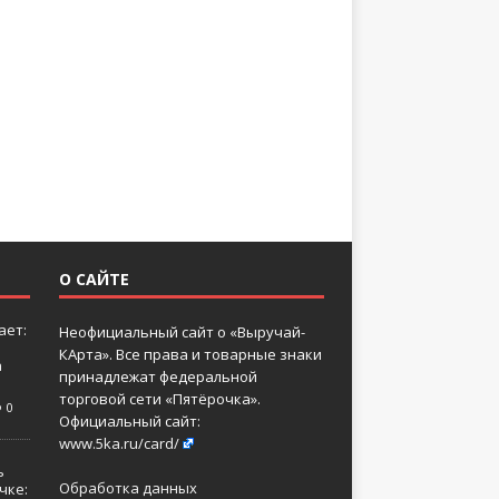
О САЙТЕ
ает:
Неофициальный сайт о «Выручай-
КАрта». Все права и товарные знаки
а
принадлежат федеральной
торговой сети «Пятёрочка».
0
Официальный сайт:
www.5ka.ru/card/
ь
Обработка данных
чке: