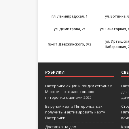
пл. Ленинградская, 1
ул. Ботвина, 
ул. Димитрова, 2г
ул. Санаторная, 
ул. Иртышск
пр-кт Дзержинского, 9/2
Набережная, 
РУБРИКИ
СВ
Пятерочка акции и скидки сегодня в
Пят
Москве — каталог товаров
для
пятерочки с ценами 2025
дач
Выручай карта Пятерочка: как
Сто
получить и активировать карту
Пят
Пятерочки
кач
Доставка на дом
Кан