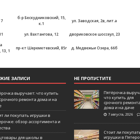
б-р Бескудниковский, 15,
 7
ул. Заводская, 2в, лит.а
к.1
31
ул. Вахтангова, 12
двориковское шоссеул, 23
ка
пр-кт Шереметевский, 85г
д. Медвежьи Озера, 66б
13, 1
ЕЖИЕ ЗАПИСИ
НЕ ПРОПУСТИТЕ
Пятёрочка выруч
ёрочка выручает: что купить
что купить для
 срочного ремонта дома и на
срочного ремонт
е
дома и на даче
7 августа, 2026
ит ли покупать игрушки в
ерочке: обзор ассортимента и
ества
Стоит ли покупат
игрушки в Пятеро
цтовары для школы в