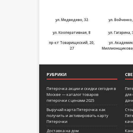
ул. Медведево, 32
ул. Войченко,
ул. Кооперативная, 8
ул. Гагарина, 
пр-кт Товарищеский, 20,
ул. Академи
27
Миллионщикова, 
РУБРИКИ
СВ
Пятерочка акции и скидки сегодня в
Пят
Москве — каталог товаров
для
пятерочки с ценами 2025
дач
Выручай карта Пятерочка: как
Сто
получить и активировать карту
Пят
Пятерочки
кач
Доставка на дом
Кан