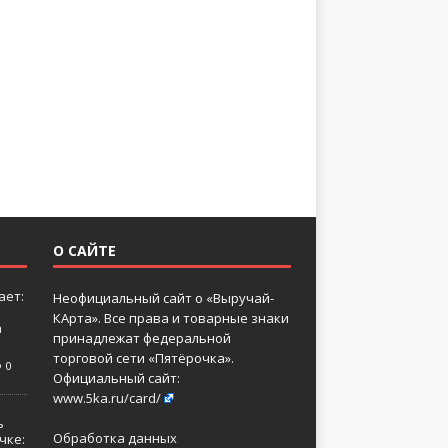
О САЙТЕ
ает:
Неофициальный сайт о «Выручай-
КАрта». Все права и товарные знаки
а
принадлежат федеральной
торговой сети «Пятёрочка».
0
Официальный сайт:
www.5ka.ru/card/
ь
Обработка данных
чке: