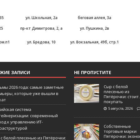
 35
ул. Школьная, 2а
беговая аллея, 3а
25
пр-кт Димитрова, 2, а
ул. Пушкина, 2в
пом.п1
ул. Бредова, 10
ул. Вокзальная, 49б, стр.1
ЕЖИЕ ЗАПИСИ
НЕ ПРОПУСТИТЕ
Сыр с белой
ьмы 2026 года: самые заметные
плесенью из
мьеры, которые уже вышли в
Пятёрочки: стоит
кат
покупать
5 августа, 2026
сийская система
тейнеризации: современный
ход к управлению ИТ-
Собственные
раструктурой
торговые марки
Пятёрочки: эконо
 с белой плесенью из Пятёрочки: