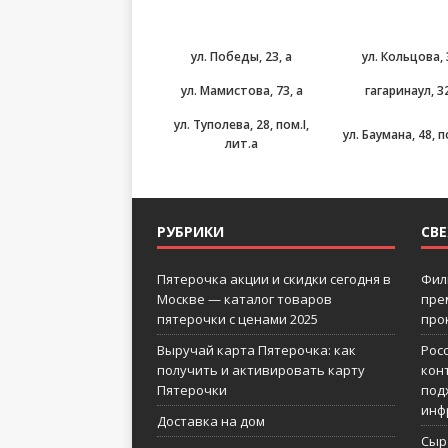
ул. Победы, 23, а
ул. Кольцова,
ул. Мамистова, 73, а
гагаринаул, 3
ул. Туполева, 28, пом.I,
ул. Баумана, 48, 
лит.а
РУБРИКИ
СВ
Пятерочка акции и скидки сегодня в
Фил
Москве — каталог товаров
пре
пятерочки с ценами 2025
про
Выручай карта Пятерочка: как
Рос
получить и активировать карту
кон
Пятерочки
под
инф
Доставка на дом
Сыр