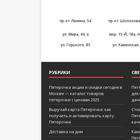
пр-кт Ленина, 54
пр-кт Шолохова
ул. Мира, 44, а
мкр. 15-Й, 18а, 
ул. Горького, 85
ул. Каменская,
РУБРИКИ
СВ
Пятерочка акции и скидки сегодня в
Пят
Москве — каталог товаров
для
пятерочки с ценами 2025
дач
Выручай карта Пятерочка: как
Сто
получить и активировать карту
Пят
Пятерочки
кач
Доставка на дом
Кан
Пятё