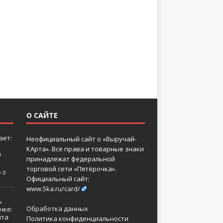
О САЙТЕ
ает:
Неофициальный сайт о «Выручай-
КАрта». Все права и товарные знаки
а
принадлежат федеральной
торговой сети «Пятёрочка».
0
Официальный сайт:
www.5ka.ru/card/
ь
Обработка данных
чке:
нта
Политика конфиденциальности