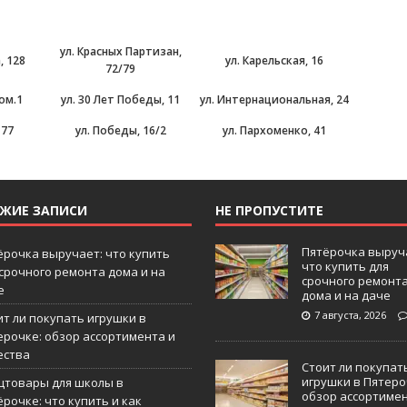
ул. Красных Партизан,
, 128
ул. Карельская, 16
72/79
пом.1
ул. 30 Лет Победы, 11
ул. Интернациональная, 24
 77
ул. Победы, 16/2
ул. Пархоменко, 41
ЕЖИЕ ЗАПИСИ
НЕ ПРОПУСТИТЕ
Пятёрочка выруч
ёрочка выручает: что купить
что купить для
 срочного ремонта дома и на
срочного ремонт
е
дома и на даче
7 августа, 2026
ит ли покупать игрушки в
ерочке: обзор ассортимента и
ества
Стоит ли покупат
игрушки в Пятеро
цтовары для школы в
обзор ассортиме
рочке: что купить и как