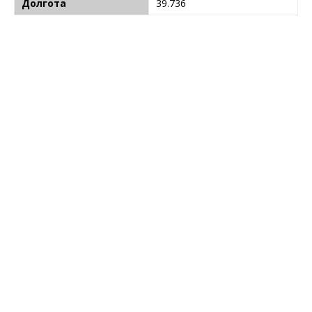
Долгота
39.736