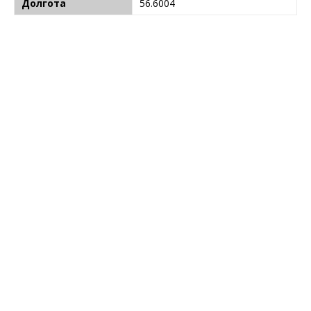
Долгота
56.6004