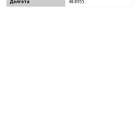
Долгота
48.8955