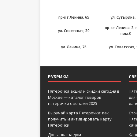
пр-кт Ленина, 65
ул. Сутырина,
пр-кт Ленина, 3, 
ул. Советская, 30
пом.3
ул. Ленина, 76
ул. Советская, 
РУБРИКИ
СВ
Пятерочка акции и скидки сегодня в
Пят
Москве — каталог товаров
для
пятерочки с ценами 2025
дач
Выручай карта Пятерочка: как
Сто
получить и активировать карту
Пят
Пятерочки
кач
Доставка на дом
Кан