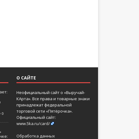
О САЙТЕ
ает:
Неофициальный сайт о «Выручай-
КАрта». Все права и товарные знаки
а
принадлежат федеральной
торговой сети «Пятёрочка».
0
Официальный сайт:
www.5ka.ru/card/
ь
Обработка данных
чке: