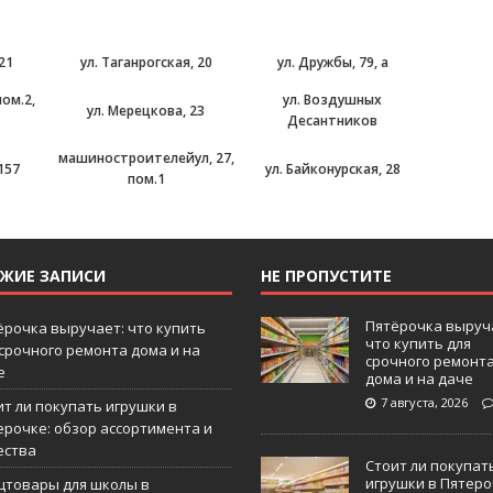
 21
ул. Таганрогская, 20
ул. Дружбы, 79, а
пом.2,
ул. Воздушных
ул. Мерецкова, 23
Десантников
машиностроителейул, 27,
157
ул. Байконурская, 28
пом.1
ЕЖИЕ ЗАПИСИ
НЕ ПРОПУСТИТЕ
Пятёрочка выруч
ёрочка выручает: что купить
что купить для
 срочного ремонта дома и на
срочного ремонт
е
дома и на даче
7 августа, 2026
ит ли покупать игрушки в
ерочке: обзор ассортимента и
ества
Стоит ли покупат
игрушки в Пятеро
цтовары для школы в