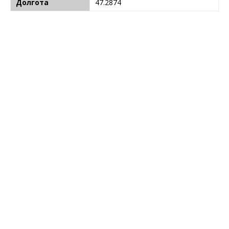
Долгота
47.2874