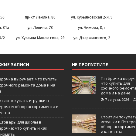
 56
пр-кт Ленина, 80
ул. Курьяновская 2-Я, 9
. 31а
ул. Ленина, 73
ул. Чижова, 8, г
0/2
ул. Хусаина Мавлютова, 29
ул. Дзержинского, 2
ЕЖИЕ ЗАПИСИ
НЕ ПРОПУСТИТЕ
Пятёрочка выруч
ёрочка выручает: что купить
что купить для
 срочного ремонта дома и на
срочного ремонт
е
дома и на даче
7 августа, 2026
ит ли покупать игрушки в
ерочке: обзор ассортимента и
ества
Стоит ли покупат
игрушки в Пятеро
цтовары для школы в
обзор ассортиме
рочке: что купить и как
и качества
ономить