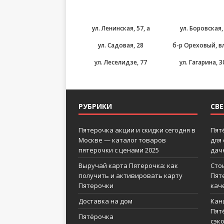
ул. Ленинская, 57, а
ул. Боровская,
ул. Садовая, 28
б-р Ореховый, вл
ул. Леселидзе, 77
ул. Гагарина, 3
РУБРИКИ
СВ
Пятерочка акции и скидки сегодня в
Пят
Москве — каталог товаров
для
пятерочки с ценами 2025
дач
Выручай карта Пятерочка: как
Сто
получить и активировать карту
Пят
Пятерочки
кач
Доставка на дом
Кан
Пятё
Пятёрочка
сэк