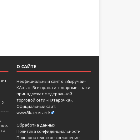
О САЙТЕ
ает:
Неофициальный сайт о «Выручай-
КАрта». Все права и товарные знаки
а
принадлежат федеральной
торговой сети «Пятёрочка».
0
Официальный сайт:
www.5ka.ru/card/
ь
Обработка данных
чке:
нта
Политика конфиденциальности
Пользовательское соглашение