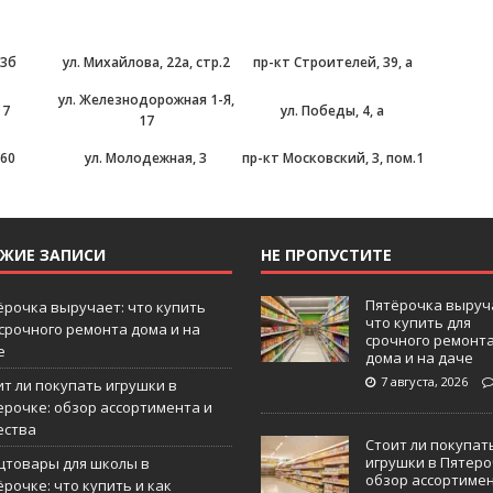
 3б
ул. Михайлова, 22а, стр.2
пр-кт Строителей, 39, а
ул. Железнодорожная 1-Я,
 7
ул. Победы, 4, а
17
 60
ул. Молодежная, 3
пр-кт Московский, 3, пом.1
ЕЖИЕ ЗАПИСИ
НЕ ПРОПУСТИТЕ
Пятёрочка выруч
ёрочка выручает: что купить
что купить для
 срочного ремонта дома и на
срочного ремонт
е
дома и на даче
7 августа, 2026
ит ли покупать игрушки в
ерочке: обзор ассортимента и
ества
Стоит ли покупат
игрушки в Пятеро
цтовары для школы в
обзор ассортиме
рочке: что купить и как