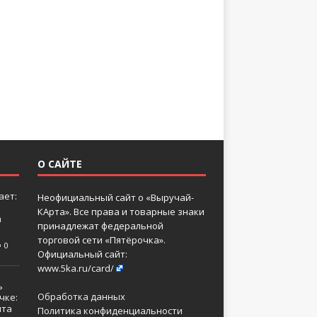
О САЙТЕ
ает:
Неофициальный сайт о «Выручай-
КАрта». Все права и товарные знаки
а
принадлежат федеральной
торговой сети «Пятёрочка».
0
Официальный сайт:
www.5ka.ru/card/
ь
Обработка данных
чке:
нта
Политика конфиденциальности