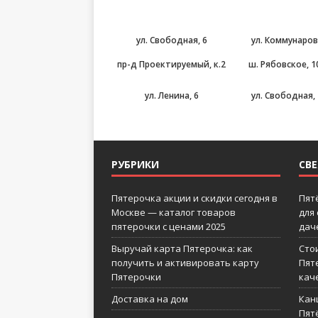
ул. Свободная, 6
ул. Коммунаров
пр-д Проектируемый, к.2
ш. Рябовское, 10
ул. Ленина, 6
ул. Свободная,
РУБРИКИ
СВ
Пятерочка акции и скидки сегодня в
Пят
Москве — каталог товаров
для
пятерочки с ценами 2025
дач
Выручай карта Пятерочка: как
Сто
получить и активировать карту
Пят
Пятерочки
кач
Доставка на дом
Кан
Пятё