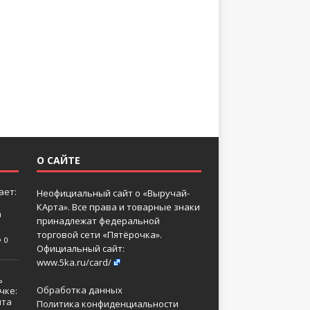
О САЙТЕ
ает:
Неофициальный сайт о «Выручай-
КАрта». Все права и товарные знаки
а
принадлежат федеральной
торговой сети «Пятёрочка».
0
Официальный сайт:
www.5ka.ru/card/
ь
Обработка данных
чке:
нта
Политика конфиденциальности