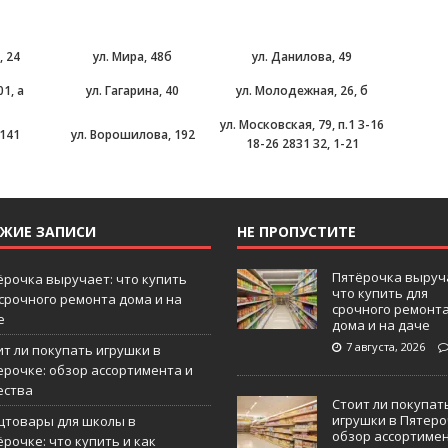
, 24
ул. Мира, 48б
ул. Данилова, 49
1, а
ул. Гагарина, 40
ул. Молодежная, 26, б
ул. Московская, 79, п.1 3-16
 141
ул. Ворошилова, 192
18-26 2831 32, 1-21
ЕЖИЕ ЗАПИСИ
НЕ ПРОПУСТИТЕ
Пятёрочка выруч
ёрочка выручает: что купить
что купить для
 срочного ремонта дома и на
срочного ремонт
е
дома и на даче
7 августа, 2026
ит ли покупать игрушки в
ерочке: обзор ассортимента и
ества
Стоит ли покупат
игрушки в Пятеро
цтовары для школы в
обзор ассортиме
рочке: что купить и как