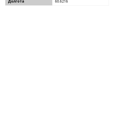
Долгота
60.6216