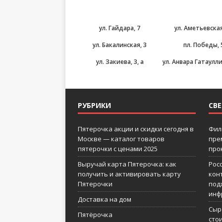
ул. Гайдара, 7
ул. Аметьевская
ул. Бакалинская, 3
пл. Победы, 
ул. Закиева, 3, а
ул. Анвара Гатаулли
РУБРИКИ
СВ
Пятерочка акции и скидки сегодня в
Фил
Москве — каталог товаров
пре
пятерочки с ценами 2025
про
Выручай карта Пятерочка: как
Рос
получить и активировать карту
кон
Пятерочки
под
инф
Доставка на дом
Сыр
Пятёрочка
сто