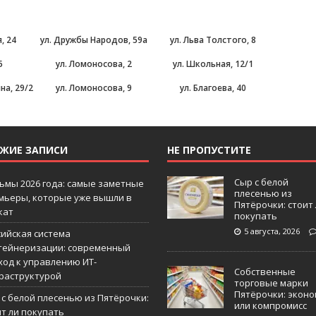
, 24
ул. Дружбы Народов, 59а
ул. Льва Толстого, 8
5
ул. Ломоносова, 2
ул. Школьная, 12/1
на, 29/2
ул. Ломоносова, 9
ул. Благоева, 40
ЕЖИЕ ЗАПИСИ
НЕ ПРОПУСТИТЕ
Сыр с белой
ьмы 2026 года: самые заметные
плесенью из
мьеры, которые уже вышли в
Пятёрочки: стоит
кат
покупать
5 августа, 2026
сийская система
тейнеризации: современный
ход к управлению ИТ-
Собственные
раструктурой
торговые марки
Пятёрочки: эконо
 с белой плесенью из Пятёрочки:
или компромисс
ит ли покупать