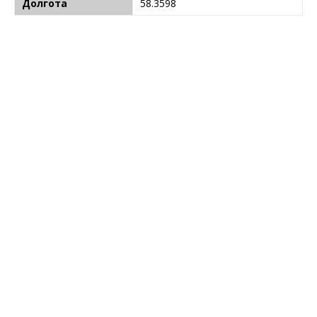
Долгота
58.3598